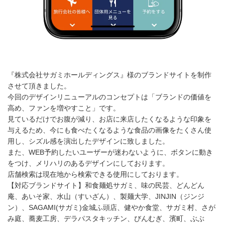
『株式会社サガミホールディングス』様のブランドサイトを制作
させて頂きました。
今回のデザインリニューアルのコンセプトは「
ブランドの価値を
高め、ファンを増やすこと
」です。
見ているだけでお腹が減り、お店に来店したくなるような印象を
与えるため、
今にも食べたくなるような食品の画像をたくさん使
用し、シズル感を演出したデザインに致しました。
また、WEB予約したいユーザーが迷わないように、ボタンに動き
をつけ、メリハリのあるデザインにしております。
店舗検索は現在地から検索できる使用にしております。
【対応ブランドサイト】和食麺処サガミ、味の民芸、どんどん
庵、あいそ家、水山（すいざん）、製麺大学、JINJIN（ジンジ
ン）、SAGAMI(サガミ)金城ふ頭店、健やか食堂、サガミ村、さが
み庭、蕎麦工房、デラパスタキッチン、びんむぎ、濱町、ぶぶ