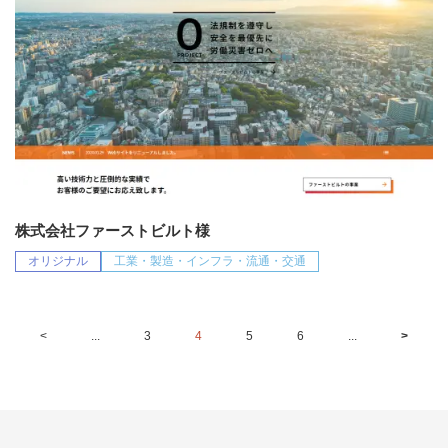
株式会社ファーストビルト様
オリジナル
工業・製造・インフラ・流通・交通
<
...
3
4
5
6
...
>