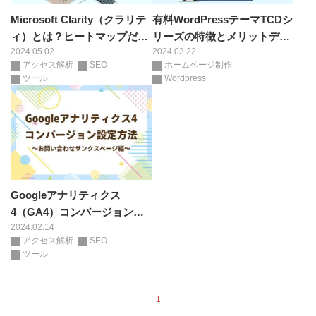
Microsoft Clarity（クラリテ
有料WordPressテーマTCDシ
ィ）とは？ヒートマップだけ
リーズの特徴とメリットデメ
2024.05.02
2024.03.22
じゃない！無料で使えるWeb
リット
アクセス解析
SEO
ホームページ制作
解析ツール
ツール
Wordpress
Googleアナリティクス
4（GA4）コンバージョン設
2024.02.14
定～お問い合わせサンクスペ
アクセス解析
SEO
ージ編
ツール
1