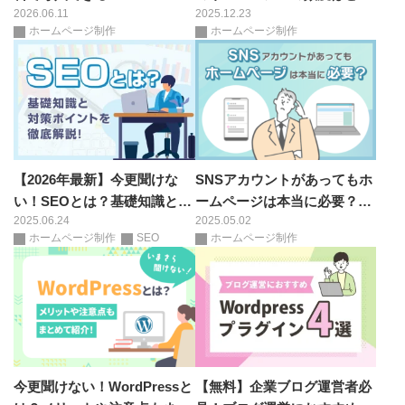
2026.06.11
2025.12.23
に代わるスパム対策
くらい？適切なタイミングと
ホームページ制作
ホームページ制作
判断基準
【2026年最新】今更聞けな
SNSアカウントがあってもホ
い！SEOとは？基礎知識と対
ームページは本当に必要？メ
2025.06.24
2025.05.02
策ポイントを徹底解説！
リット・デメリットを徹底解
ホームページ制作
SEO
ホームページ制作
説！
今更聞けない！WordPressと
【無料】企業ブログ運営者必