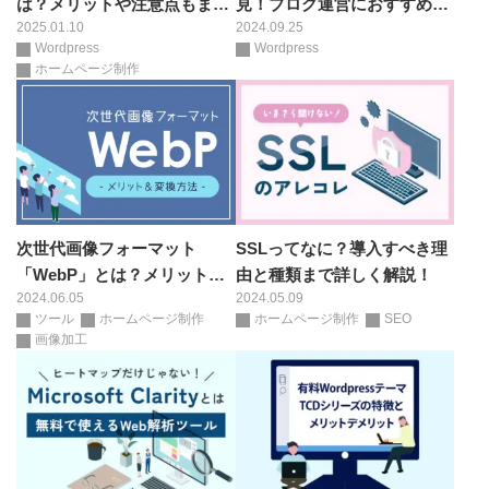
は？メリットや注意点もまと
見！ブログ運営におすすめ
2025.01.10
2024.09.25
めて紹介！
WordPressプラグイン4選
Wordpress
Wordpress
ホームページ制作
次世代画像フォーマット
SSLってなに？導入すべき理
「WebP」とは？メリットや
由と種類まで詳しく解説！
2024.06.05
2024.05.09
変換方法を解説！
ツール
ホームページ制作
ホームページ制作
SEO
画像加工